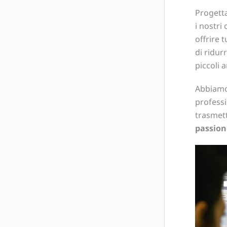
Progett
i nostri 
offrire 
di ridur
piccoli a
Abbiamo 
professi
trasmett
passion