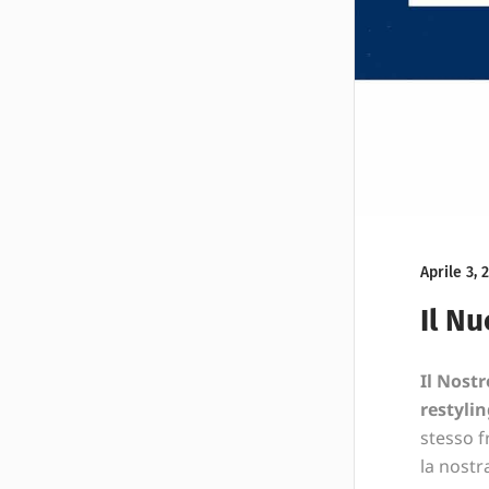
Aprile 3, 
Il Nu
Il Nostr
restylin
stesso f
la nostr