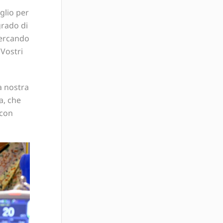
glio per
 grado di
cercando
 Vostri
a nostra
a, che
 con