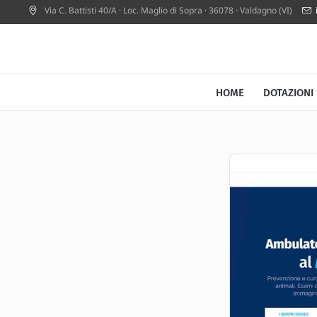
Via C. Battisti 40/A · Loc. Maglio di Sopra
·
36078
·
Valdagno (VI)
HOME
DOTAZIONI 