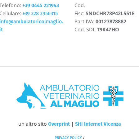
Telefono:
Cod.
+
39 0445 221943
Cellulare:
Fisc:
SNDCHR78P42L551E
+39 328 3956315
Part IVA:
00127878882
info@ambulatorioalmaglio.
Cod. SDI:
T9K4ZHO
it
un altro sito
|
Overprint
Siti Internet Vicenza
PRIVACY POLICY
/