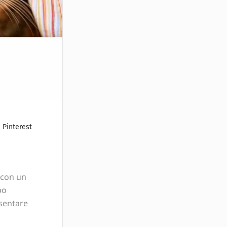
Pinterest
 con un
po
esentare